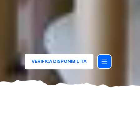
VERIFICA DISPONIBILITÀ
Il piacere della tavola, il gusto
di stare insieme