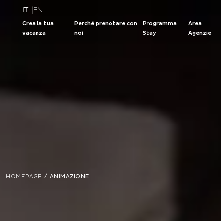
IT
|
EN
Crea la tua
Perché prenotare con
Programma
Area
vacanza
noi
Stay
Agenzie
/
HOMEPAGE
ANIMAZIONE