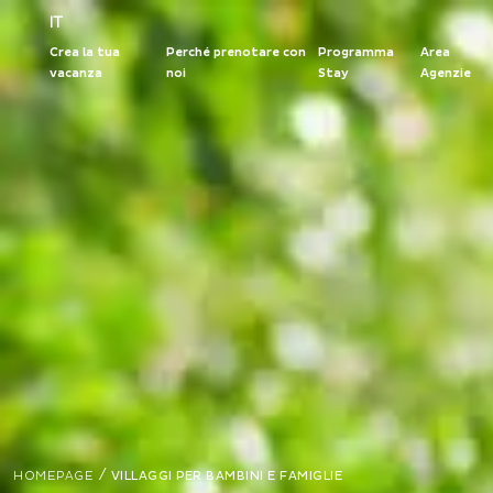
IT
Crea la tua
Perché prenotare con
Programma
Area
vacanza
noi
Stay
Agenzie
/
HOMEPAGE
VILLAGGI PER BAMBINI E FAMIGLIE