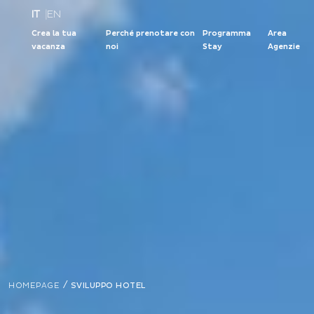
IT
|
EN
Crea la tua
Perché prenotare con
Programma
Area
vacanza
noi
Stay
Agenzie
/
HOMEPAGE
SVILUPPO HOTEL