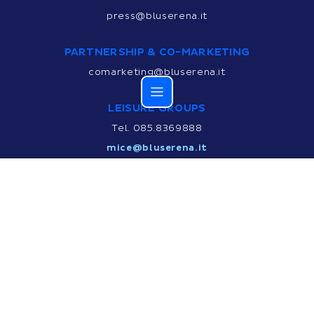
press@bluserena.it
PARTNERSHIP & CO-MARKETING
comarketing@bluserena.it
LEISURE GROUPS
Tel. 085.8369888
mice@bluserena.it
SVILUPPO NUOVI HOTEL E RESORT
Opportunità di sviluppo e partnership
PER ALTRE RICHIESTE
Tel. 085.83699
info@bluserena.it