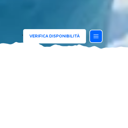
'
VERIFICA DISPONIBILITÀ
QUESTA OFFERTA È TERMINATA, MA LE
OPPORTUNITÀ NON FINISCONO.
SCOPRI TUTTE LE PROPOSTE IN CORSO
E LASCIATI ISPIRARE
SCOPRI TUTTE LE OFFERTE