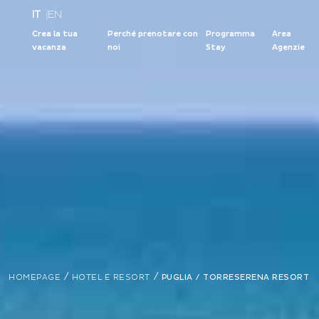
IT
|
EN
Crea la tua
Perché prenotare con
Programma
Area
vacanza
noi
Stay
Agenzie
/
/
HOMEPAGE
HOTEL E RESORT
PUGLIA /
TORRESERENA RESORT