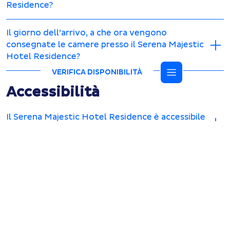
Residence?
Il giorno dell’arrivo, a che ora vengono
consegnate le camere presso il Serena Majestic
Hotel Residence?
VERIFICA DISPONIBILITÀ
Accessibilità
Il Serena Majestic Hotel Residence è accessibile
per clienti diversamente abili?
Ristoranti
I ristoranti presso il Serena Majestic Hotel
Residence sono dotati di aria condizionata?
Oltre al ristorante centrale, ci sono altri