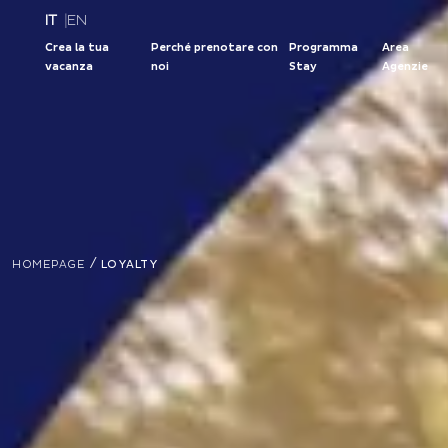
IT
|
EN
Crea la tua
Perché prenotare con
Programma
Area
vacanza
noi
Stay
Agenzie
/
HOMEPAGE
LOYALTY