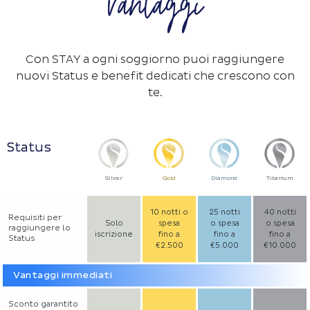
vantaggi
Con STAY a ogni soggiorno puoi raggiungere
nuovi Status e benefit dedicati che crescono con
te.
Status
Silver
Gold
Diamond
Titanium
10 notti o
25 notti
40 notti
Requisiti per
Solo
spesa
o spesa
o spesa
raggiungere lo
iscrizione
fino a
fino a
fino a
Status
€2.500
€5.000
€10.000
Vantaggi immediati
Sconto garantito