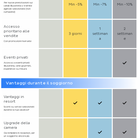
Per nuove prenotazioni sui
Min -5%
Min -7%
Min -10%
canali Bluserena o tramite
agenzie selezionate (non
cumulativi)
Accesso
1
2
prioritario alle
3 giorni
settiman
settiman
vendite
a
e
Con promozioni riservate
Eventi privati
Accesso a eventi privati
Bluserena, cene gourmet,
esperienze su misura
Vantaggi durante il soggiorno
Vantaggi in
resort
Sconti su servizi selezionati
durante la tua vacanza*
Upgrade della
camera
Da richiedere in reception, per
un soggiorno ancora più