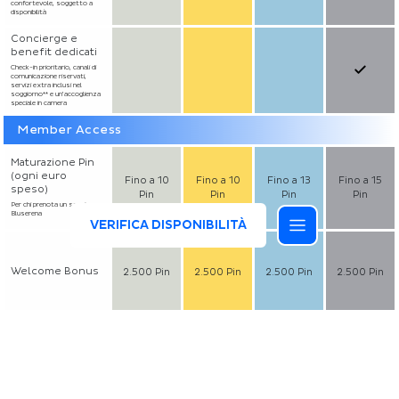
confortevole, soggetto a
disponibilità
Concierge e
benefit dedicati
Check-in prioritario, canali di
comunicazione riservati,
servizi extra inclusi nel
soggiorno** e un’accoglienza
speciale in camera
Member Access
Maturazione Pin
(ogni euro
Fino a 10
Fino a 10
Fino a 13
Fino a 15
speso)
Pin
Pin
Pin
Pin
Per chi prenota un soggiorno
Bluserena
VERIFICA DISPONIBILITÀ
Welcome Bonus
2.500 Pin
2.500 Pin
2.500 Pin
2.500 Pin
Esistono altri riconoscimenti davvero speciali, che
si guadagnano nel tempo e con la fedeltà a